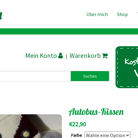
a
Über mich
Shop
|
Autobus-Kissen
€
22,90
Farbe