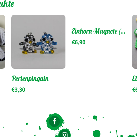
ukte
Einhorn-Magnete (4er-Tüte)
€
6,90
Perlenpinguin
E
€
3,30
€