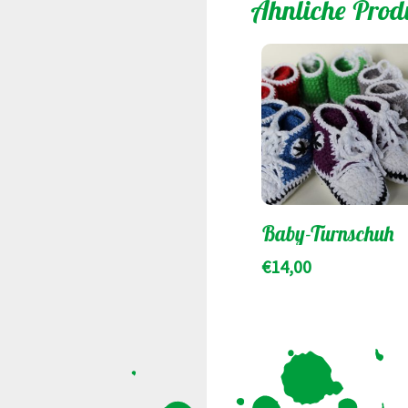
Ähnliche Prod
Baby-Turnschuh
€
14,00