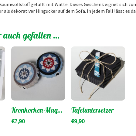
 Baumwollstoff gefüllt mit Watte. Dieses Geschenk eignet sich z
r als dekorativer Hingucker auf dem Sofa. In jedem Fall lässt es d
r auch gefallen …
Kronkorken-Magnete (5er Tüte)
Tafeluntersetzer
€
7,90
€
9,90