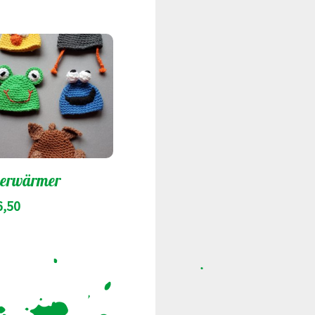
ierwärmer
6,50