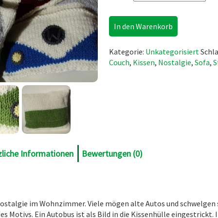
Autobus-Kissen Menge
In den Warenkorb
Kategorie:
Unkategorisiert
Schl
Couch
,
Kissen
,
Nostalgie
,
Sofa
,
S
zliche Informationen
Bewertungen (0)
 Nostalgie im Wohnzimmer. Viele mögen alte Autos und schwelgen
es Motivs. Ein Autobus ist als Bild in die Kissenhülle eingestrickt.