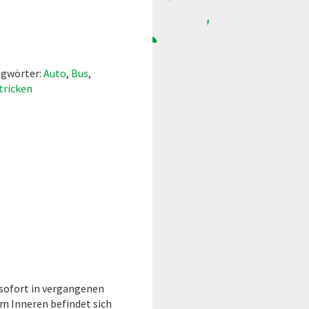
agwörter:
Auto
,
Bus
,
tricken
 sofort in vergangenen
 Im Inneren befindet sich