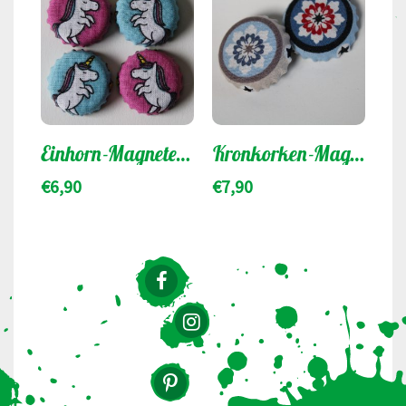
Einhorn-Magnete (4er-Tüte)
Kronkorken-Magnete (5er Tüte)
€
6,90
€
7,90